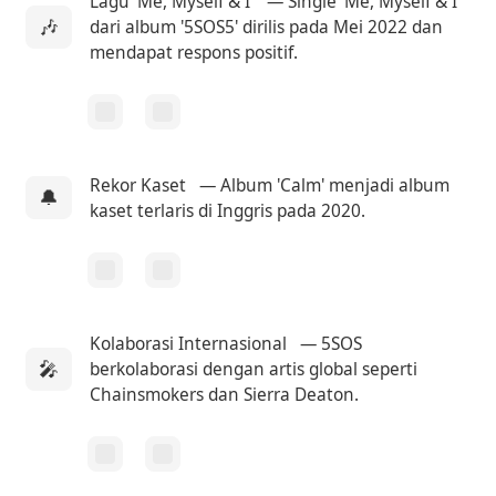
Lagu 'Me, Myself & I'
— Single 'Me, Myself & I'
🎶
dari album '5SOS5' dirilis pada Mei 2022 dan
mendapat respons positif.
Rekor Kaset
— Album 'Calm' menjadi album
🔔
kaset terlaris di Inggris pada 2020.
Kolaborasi Internasional
— 5SOS
🎤
berkolaborasi dengan artis global seperti
Chainsmokers dan Sierra Deaton.