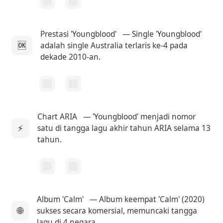
Prestasi 'Youngblood'
— Single 'Youngblood'
🆗
adalah single Australia terlaris ke-4 pada
dekade 2010-an.
Chart ARIA
— 'Youngblood' menjadi nomor
⚡
satu di tangga lagu akhir tahun ARIA selama 13
tahun.
Album 'Calm'
— Album keempat 'Calm' (2020)
🌐
sukses secara komersial, memuncaki tangga
lagu di 4 negara.