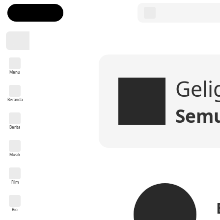
Menu
Geli
Beranda
Semu
Berita
Musik
Film
Bio