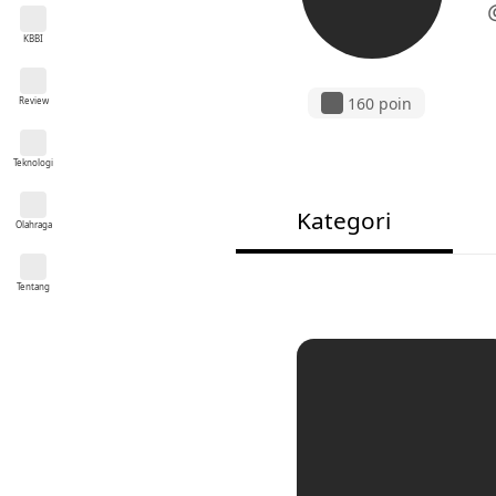
KBBI
160 poin
Review
Teknologi
Kategori
Olahraga
Tentang