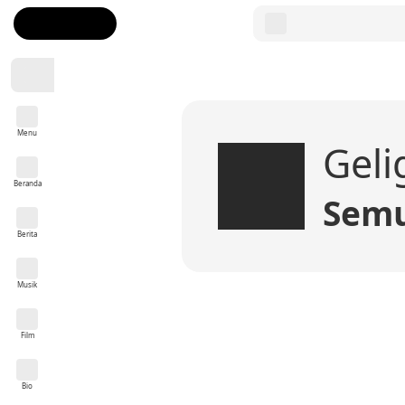
Menu
Geli
Beranda
Semu
Berita
Musik
Film
Bio