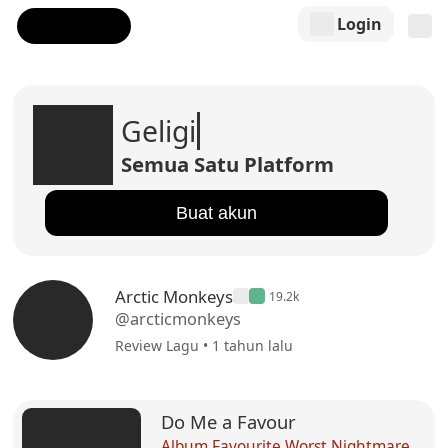
Login
Geligi
Semua Satu Platform
Buat akun
Arctic Monkeys
19.2k
@arcticmonkeys
Review Lagu • 1 tahun lalu
Do Me a Favour
Album Favourite Worst Nightmare