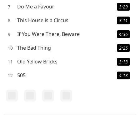
Do Me a Favour
7
3:29
This House is a Circus
8
3:11
If You Were There, Beware
9
4:36
The Bad Thing
10
2:25
Old Yellow Bricks
11
3:13
505
12
4:13