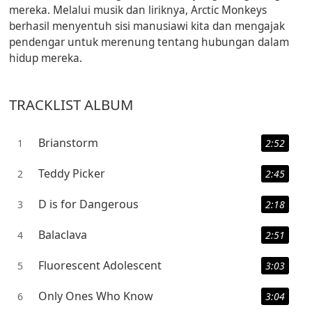
mereka. Melalui musik dan liriknya, Arctic Monkeys
berhasil menyentuh sisi manusiawi kita dan mengajak
pendengar untuk merenung tentang hubungan dalam
hidup mereka.
TRACKLIST ALBUM
Brianstorm
1
2:52
Teddy Picker
2
2:45
D is for Dangerous
3
2:18
Balaclava
4
2:51
Fluorescent Adolescent
5
3:03
Only Ones Who Know
6
3:04