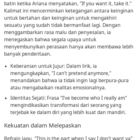
batin ketika Ariana menyatakan, "
If you want it, take it
."
Kalimat ini mencerminkan ketegangan antara keinginan
untuk bertahan dan keinginan untuk mengakhiri
sesuatu yang sudah tidak bermanfaat lagi. Dengan
menggambarkan rasa malu dan penyesalan, ia
menegaskan bahwa segala upaya untuk
menyembunyikan perasaan hanya akan membawa lebih
banyak penderitaan.
Keberanian untuk Jujur:
Dalam lirik, ia
mengungkapkan, "
I can’t pretend anymore
,"
menandakan bahwa ia tidak ingin lagi berpura-pura
atau mengabaikan realitas emosionalnya.
Identitas Sejati:
Frasa "
I’ve become who I really am
"
mengindikasikan transformasi dari seorang yang
terjebak ke dalam diri yang lebih kuat dan mandiri.
Kekuatan dalam Melepaskan
Refrain lagu, "
This is the part when I say I don’t want ya
"