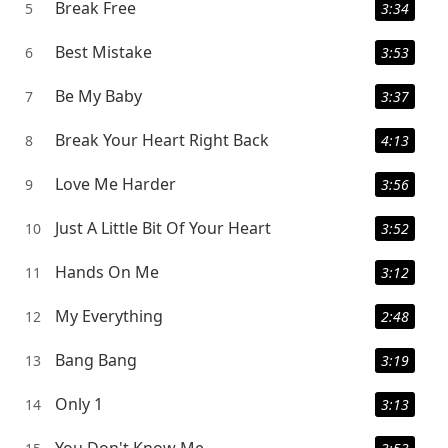
Break Free
5
3:34
Best Mistake
6
3:53
Be My Baby
7
3:37
Break Your Heart Right Back
8
4:13
Love Me Harder
9
3:56
Just A Little Bit Of Your Heart
10
3:52
Hands On Me
11
3:12
My Everything
12
2:48
Bang Bang
13
3:19
Only 1
14
3:13