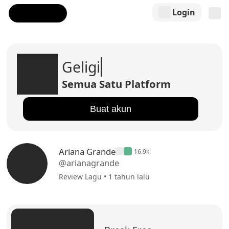
Login
Geligi
Semua Satu Platform
Buat akun
Ariana Grande
16.9k
@arianagrande
Review Lagu • 1 tahun lalu