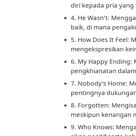
diri kepada pria yang
4. He Wasn't
: Mengga
baik, di mana pengak
5. How Does It Feel
: 
mengekspresikan kei
6. My Happy Ending
:
pengkhianatan dalam
7. Nobody's Home
: M
pentingnya dukungan
8. Forgotten
: Mengis
meskipun kenangan m
9. Who Knows
: Menga