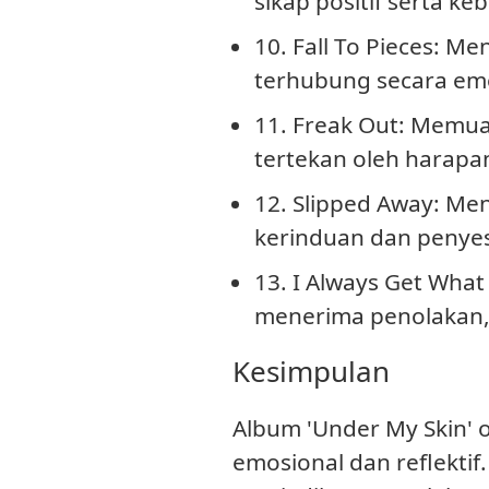
sikap positif serta ke
10. Fall To Pieces
: Me
terhubung secara emo
11. Freak Out
: Memua
tertekan oleh harapan
12. Slipped Away
: Me
kerinduan dan penyes
13. I Always Get What
menerima penolakan,
Kesimpulan
Album 'Under My Skin'
emosional dan reflektif