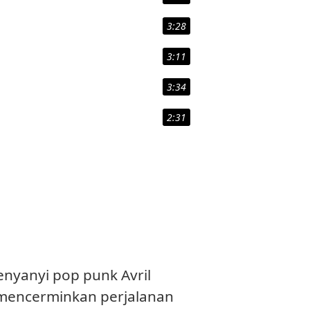
3:28
3:11
3:34
2:31
enyanyi pop punk Avril
ni mencerminkan perjalanan