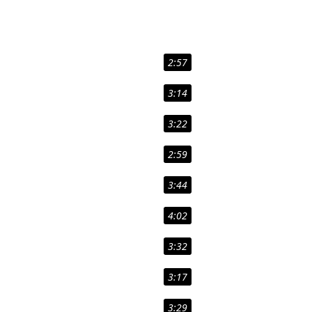
2:57
3:14
3:22
2:59
3:44
4:02
3:32
3:17
3:29