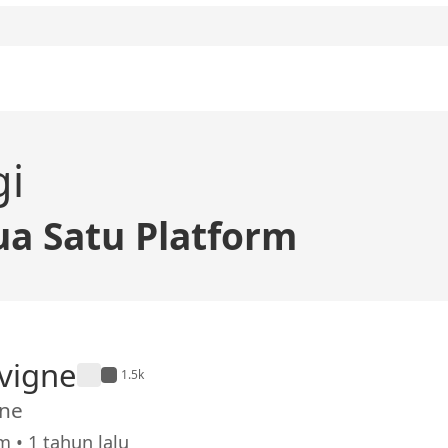
gi
a Satu Platform
avigne
1.5k
gne
 • 1 tahun lalu