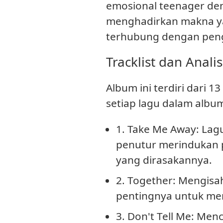
emosional teenager de
menghadirkan makna y
terhubung dengan penga
Tracklist dan Analis
Album ini terdiri dari 
setiap lagu dalam album
1. Take Me Away
: La
penutur merindukan 
yang dirasakannya.
2. Together
: Mengisa
pentingnya untuk men
3. Don't Tell Me
: Men