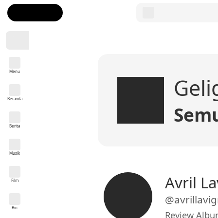
Menu
Geli
Beranda
Semu
Berita
Musik
Avril L
Film
@avrillavi
Bio
Review Album