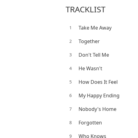
TRACKLIST
Take Me Away
1
Together
2
Don't Tell Me
3
He Wasn't
4
How Does It Feel
5
My Happy Ending
6
Nobody's Home
7
Forgotten
8
Who Knows
9