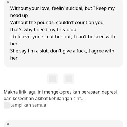
Without your love, feelin′ suicidal, but I keep my
head up
Without the pounds, couldn't count on you,
that′s why I need my bread up
I told everyone I cut her out, I can't be seen with
her
She say I'm a slut, don′t give a fuck, I agree with
her
Makna lirik lagu ini mengekspresikan perasaan depresi
dan kesedihan akibat kehilangan cint...
tampilkan semua