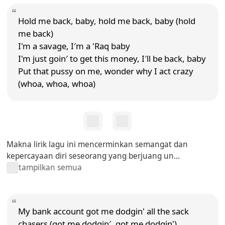
Hold me back, baby, hold me back, baby (hold
me back)
I'm a savage, I′m a 'Raq baby
I'm just goin′ to get this money, I′ll be back, baby
Put that pussy on me, wonder why I act crazy
(whoa, whoa, whoa)
Makna lirik lagu ini mencerminkan semangat dan
kepercayaan diri seseorang yang berjuang un...
tampilkan semua
My bank account got me dodgin' all the sack
chasers (got me dodgin′, got me dodgin')