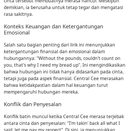
cinta tersebut membuatnya merasa hancur. Meskipun
demikian, ia berusaha untuk tetap tegar dan mengatasi
rasa sakitnya.
Konteks Keuangan dan Ketergantungan
Emosional
Salah satu bagian penting dari lirik ini menunjukkan
ketergantungan finansial dan emosional dalam
hubungannya:
"Without the pounds, couldn't count on
you, that's why I need my bread up"
. Ini mengindikasikan
bahwa hubungan ini tidak hanya didasarkan pada cinta,
tetapi juga pada aspek finansial. Central Cee merasakan
bahwa ketidakpastian dalam hal keuangan turut
mempengaruhi hubungan mereka.
Konflik dan Penyesalan
Konflik batin muncul ketika Central Cee merasa terjebak
antara cinta dan penyesalan:
"I'm takin' back all what I
said, let me pay my respect"
. Di sini, ia menunjukkan