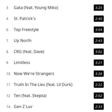
Gata (feat. Young Miko)
3
3:25
St. Patrick's
4
2:40
Top Freestyle
6
3:04
Up North
7
2:43
CRG (feat. Dave)
8
3:02
Limitless
9
3:21
Now We're Strangers
10
3:26
Truth In The Lies (feat. Lil Durk)
11
2:22
Ten (feat. Skepta)
12
2:02
Gen Z Luv
14
2:33