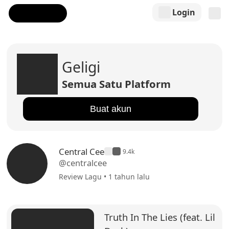
Login
Geligi
Semua Satu Platform
Buat akun
Central Cee
9.4k
@centralcee
Review Lagu • 1 tahun lalu
Truth In The Lies (feat. Lil