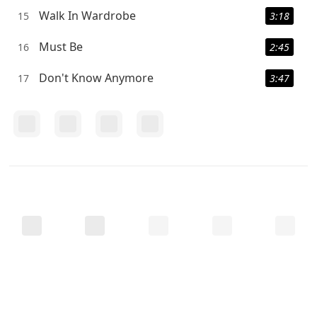
Walk In Wardrobe
15
3:18
Must Be
16
2:45
Don't Know Anymore
17
3:47