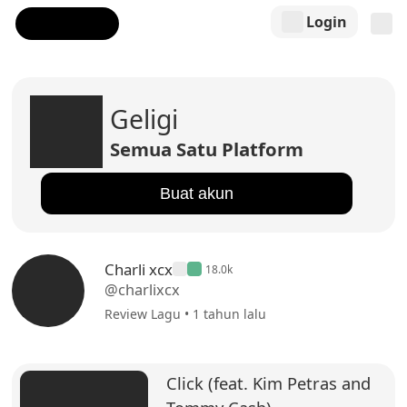
Login
Geligi
Semua Satu Platform
Buat akun
Charli xcx
18.0k
@charlixcx
Review Lagu • 1 tahun lalu
Click (feat. Kim Petras and