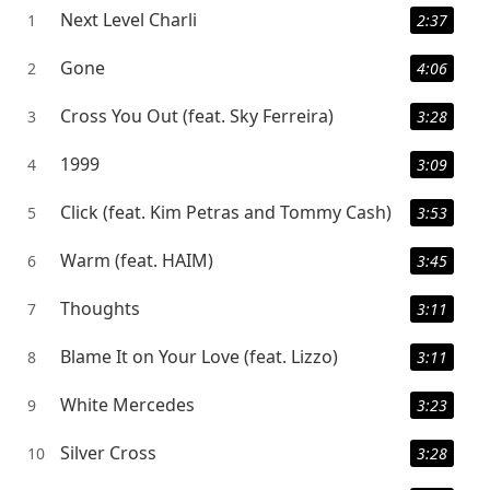
Next Level Charli
1
2:37
Gone
2
4:06
Cross You Out (feat. Sky Ferreira)
3
3:28
1999
4
3:09
Click (feat. Kim Petras and Tommy Cash)
5
3:53
Warm (feat. HAIM)
6
3:45
Thoughts
7
3:11
Blame It on Your Love (feat. Lizzo)
8
3:11
White Mercedes
9
3:23
Silver Cross
10
3:28