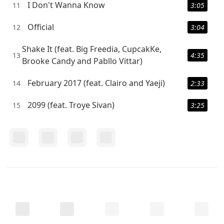
I Don't Wanna Know
11
3:05
Official
12
3:04
Shake It (feat. Big Freedia, CupcakKe,
13
4:35
Brooke Candy and Pabllo Vittar)
February 2017 (feat. Clairo and Yaeji)
14
2:33
2099 (feat. Troye Sivan)
15
3:25