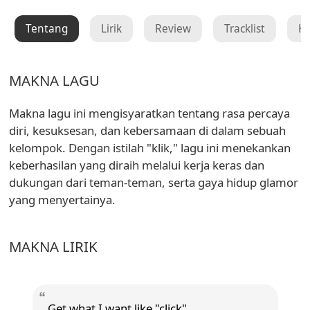
Tentang
Lirik
Review
Tracklist
K
MAKNA LAGU
Makna lagu ini mengisyaratkan tentang rasa percaya
diri, kesuksesan, dan kebersamaan di dalam sebuah
kelompok. Dengan istilah "klik," lagu ini menekankan
keberhasilan yang diraih melalui kerja keras dan
dukungan dari teman-teman, serta gaya hidup glamor
yang menyertainya.
MAKNA LIRIK
Get what I want like "click"