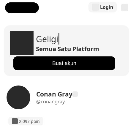
Login
Geligi
Semua Satu Platform
Buat akun
Conan Gray
@conangray
2.097 poin