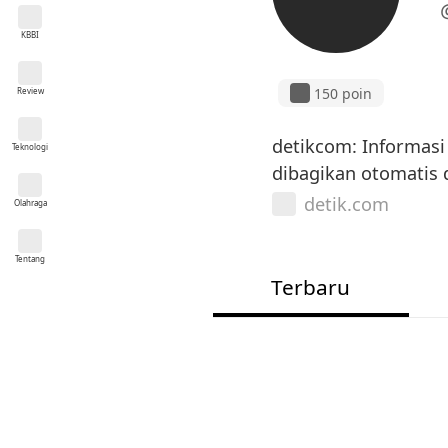
KBBI
150 poin
Review
detikcom: Informasi 
Teknologi
dibagikan otomatis d
detik.com
Olahraga
Tentang
Terbaru