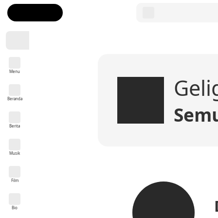
Menu
Geli
Beranda
Semu
Berita
Musik
Film
Bio