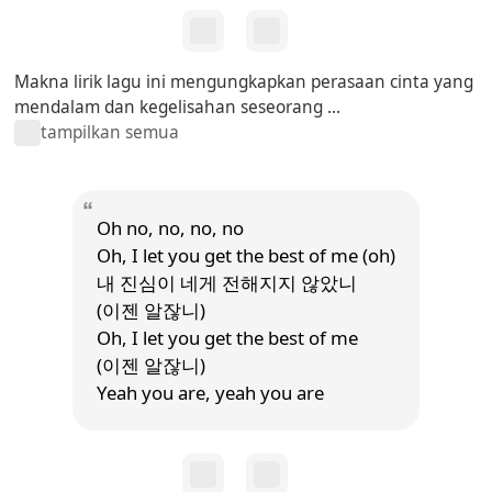
Makna lirik lagu ini mengungkapkan perasaan cinta yang
mendalam dan kegelisahan seseorang ...
tampilkan semua
Oh no, no, no, no
Oh, I let you get the best of me (oh)
내 진심이 네게 전해지지 않았니
(이젠 알잖니)
Oh, I let you get the best of me
(이젠 알잖니)
Yeah you are, yeah you are