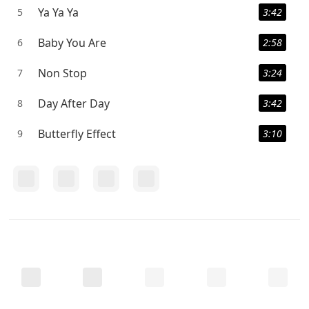
Ya Ya Ya
5
3:42
Baby You Are
6
2:58
Non Stop
7
3:24
Day After Day
8
3:42
Butterfly Effect
9
3:10