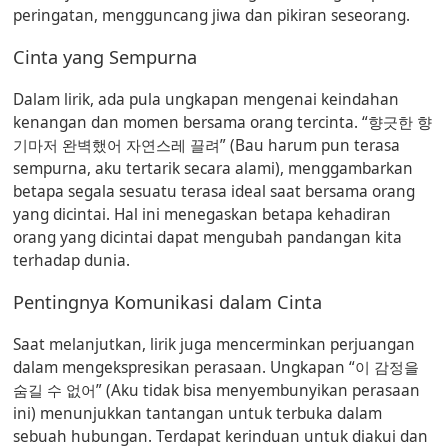
peringatan, mengguncang jiwa dan pikiran seseorang.
Cinta yang Sempurna
Dalam lirik, ada pula ungkapan mengenai keindahan
kenangan dan momen bersama orang tercinta.
“향긋한 향
기마저 완벽했어 자연스레 끌려”
(Bau harum pun terasa
sempurna, aku tertarik secara alami), menggambarkan
betapa segala sesuatu terasa ideal saat bersama orang
yang dicintai. Hal ini menegaskan betapa kehadiran
orang yang dicintai dapat mengubah pandangan kita
terhadap dunia.
Pentingnya Komunikasi dalam Cinta
Saat melanjutkan, lirik juga mencerminkan perjuangan
dalam mengekspresikan perasaan. Ungkapan
“이 감정을
숨길 수 없어”
(Aku tidak bisa menyembunyikan perasaan
ini) menunjukkan tantangan untuk terbuka dalam
sebuah hubungan. Terdapat kerinduan untuk diakui dan