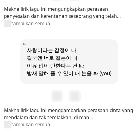
Makna lirik lagu ini mengungkapkan perasaan
penyesalan dan kerentanan seseorang yang telah...
tampilkan semua
사랑이라는 감정이 다
결국엔 너로 결론이 나
이유 없이 반한다는 건 lie
밤새 말해 줄 수 있어 내 눈을 봐 (you)
Makna lirik lagu ini menggambarkan perasaan cinta yang
mendalam dan tak terelakkan, di man...
tampilkan semua