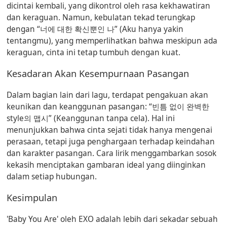
dicintai kembali, yang dikontrol oleh rasa kekhawatiran
dan keraguan. Namun, kebulatan tekad terungkap
dengan
“너에 대한 확신뿐인 나”
(Aku hanya yakin
tentangmu), yang memperlihatkan bahwa meskipun ada
keraguan, cinta ini tetap tumbuh dengan kuat.
Kesadaran Akan Kesempurnaan Pasangan
Dalam bagian lain dari lagu, terdapat pengakuan akan
keunikan dan keanggunan pasangan:
“빈틈 없이 완벽한
style의 맵시”
(Keanggunan tanpa cela). Hal ini
menunjukkan bahwa cinta sejati tidak hanya mengenai
perasaan, tetapi juga penghargaan terhadap keindahan
dan karakter pasangan. Cara lirik menggambarkan sosok
kekasih menciptakan gambaran ideal yang diinginkan
dalam setiap hubungan.
Kesimpulan
'Baby You Are' oleh EXO adalah lebih dari sekadar sebuah