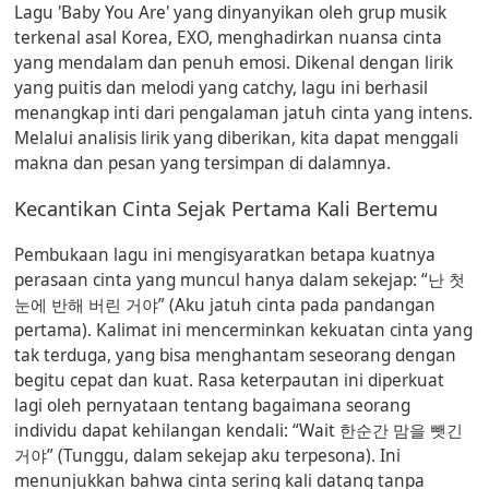
Lagu 'Baby You Are' yang dinyanyikan oleh grup musik
terkenal asal Korea, EXO, menghadirkan nuansa cinta
yang mendalam dan penuh emosi. Dikenal dengan lirik
yang puitis dan melodi yang catchy, lagu ini berhasil
menangkap inti dari pengalaman jatuh cinta yang intens.
Melalui analisis lirik yang diberikan, kita dapat menggali
makna dan pesan yang tersimpan di dalamnya.
Kecantikan Cinta Sejak Pertama Kali Bertemu
Pembukaan lagu ini mengisyaratkan betapa kuatnya
perasaan cinta yang muncul hanya dalam sekejap:
“난 첫
눈에 반해 버린 거야”
(Aku jatuh cinta pada pandangan
pertama). Kalimat ini mencerminkan kekuatan cinta yang
tak terduga, yang bisa menghantam seseorang dengan
begitu cepat dan kuat. Rasa keterpautan ini diperkuat
lagi oleh pernyataan tentang bagaimana seorang
individu dapat kehilangan kendali:
“Wait 한순간 맘을 뺏긴
거야”
(Tunggu, dalam sekejap aku terpesona). Ini
menunjukkan bahwa cinta sering kali datang tanpa