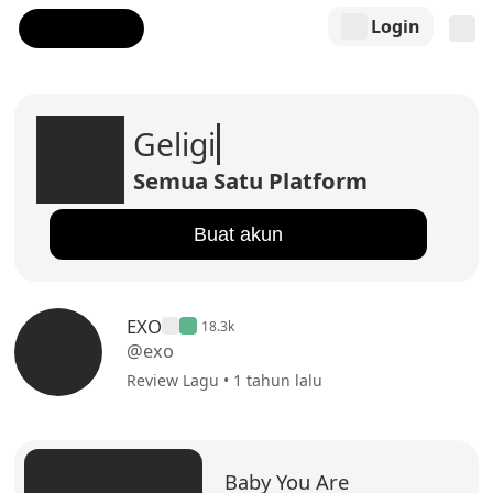
Login
Geligi
Semua Satu Platform
Buat akun
EXO
18.3k
@exo
Review Lagu • 1 tahun lalu
Baby You Are