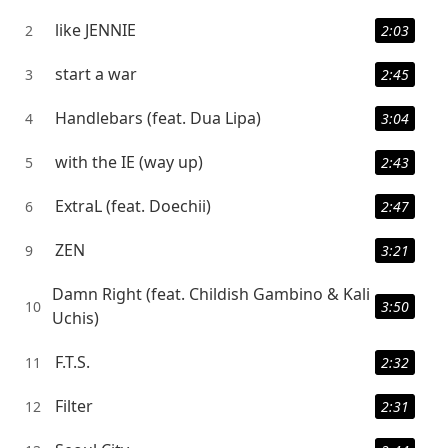
like JENNIE
2
2:03
start a war
3
2:45
Handlebars (feat. Dua Lipa)
4
3:04
with the IE (way up)
5
2:43
ExtraL (feat. Doechii)
6
2:47
ZEN
9
3:21
Damn Right (feat. Childish Gambino & Kali
10
3:50
Uchis)
F.T.S.
11
2:32
Filter
12
2:31