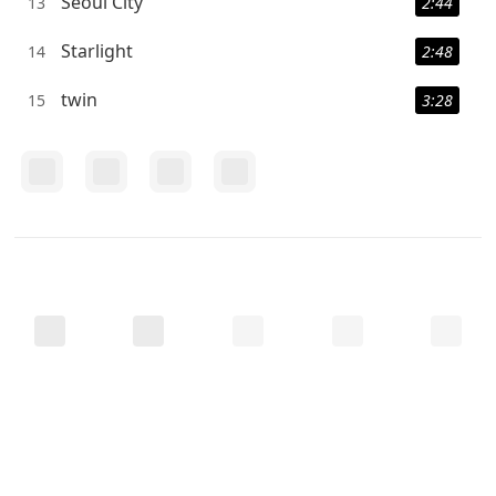
Seoul City
13
2:44
Starlight
14
2:48
twin
15
3:28