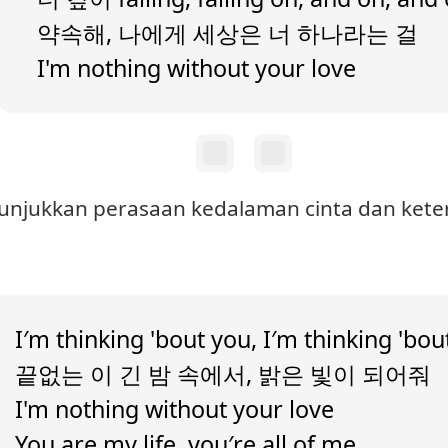
약속해, 나에게 세상은 너 하나라는 걸
I'm nothing without your love
enunjukkan perasaan kedalaman cinta dan kete
I′m thinking 'bout you, I′m thinking 'bo
끝없는 이 긴 밤 속에서, 밝은 빛이 되어줘
I'm nothing without your love
You are my life, you′re all of me