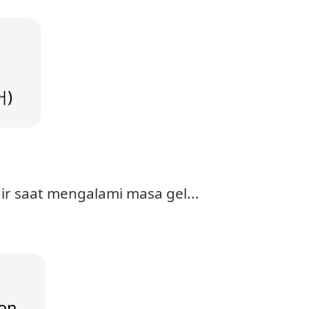
어)
r saat mengalami masa gel...
 on