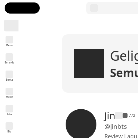
Menu
Geli
Beranda
Semu
Berita
Musik
Jin
Film
772
@jinbts
Bio
Review Lagu 