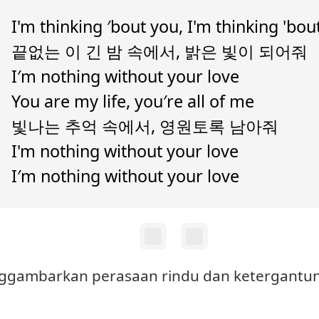
I'm thinking ′bout you, I'm thinking 'bo
끝없는 이 긴 밤 속에서, 밝은 빛이 되어줘
I′m nothing without your love
You are my life, you′re all of me
빛나는 추억 속에서, 영원토록 남아줘
I'm nothing without your love
I′m nothing without your love
enggambarkan perasaan rindu dan ketergantu