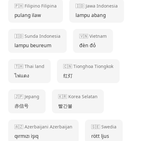
🇵🇭 Filipino Filipina
🇮🇩 Jawa Indonesia
pulang ilaw
lampu abang
🇮🇩 Sunda Indonesia
🇻🇳 Vietnam
lampu beureum
đèn đỏ
🇹🇭 Thai land
🇨🇳 Tionghoa Tiongkok
ไฟแดง
红灯
🇯🇵 Jepang
🇰🇷 Korea Selatan
赤信号
빨간불
🇦🇿 Azerbaijani Azerbaijan
🇸🇪 Swedia
qırmızı işıq
rött ljus