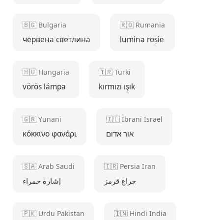
🇧🇬 Bulgaria
🇷🇴 Rumania
червена светлина
lumina roșie
🇭🇺 Hungaria
🇹🇷 Turki
vörös lámpa
kırmızı ışık
🇬🇷 Yunani
🇮🇱 Ibrani Israel
κόκκινο φανάρι
אור אדום
🇸🇦 Arab Saudi
🇮🇷 Persia Iran
چراغ قرمز
إشارة حمراء
🇵🇰 Urdu Pakistan
🇮🇳 Hindi India