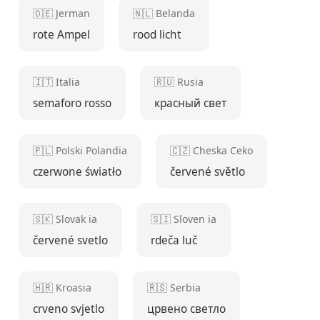
🇩🇪 Jerman
🇳🇱 Belanda
rote Ampel
rood licht
🇮🇹 Italia
🇷🇺 Rusia
semaforo rosso
красный свет
🇵🇱 Polski Polandia
🇨🇿 Cheska Ceko
czerwone światło
červené světlo
🇸🇰 Slovak ia
🇸🇮 Sloven ia
červené svetlo
rdeča luč
🇭🇷 Kroasia
🇷🇸 Serbia
crveno svjetlo
црвено светло