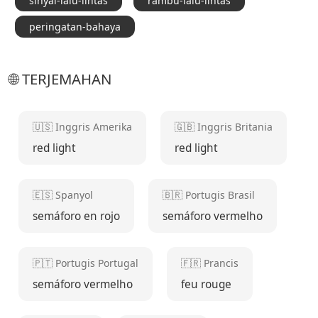
sinyal-lalu-lintas
rambu-lalu-lintas
peringatan-bahaya
🌐 TERJEMAHAN
🇺🇸 Inggris Amerika
🇬🇧 Inggris Britania
red light
red light
🇪🇸 Spanyol
🇧🇷 Portugis Brasil
semáforo en rojo
semáforo vermelho
🇵🇹 Portugis Portugal
🇫🇷 Prancis
semáforo vermelho
feu rouge