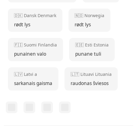
🇩🇰 Dansk Denmark
🇳🇴 Norwegia
rødt lys
rødt lys
🇫🇮 Suomi Finlandia
🇪🇪 Esti Estonia
punainen valo
punane tuli
🇱🇻 Latvi a
🇱🇹 Lituavi Lituania
sarkanais gaisma
raudonas šviesos