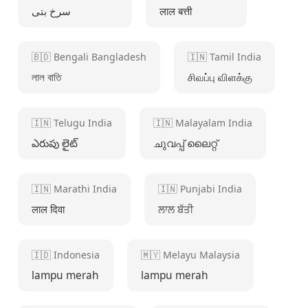
سرخ بتی
लाल बत्ती
🇧🇩 Bengali Bangladesh
🇮🇳 Tamil India
লাল বাতি
சிவப்பு விளக்கு
🇮🇳 Telugu India
🇮🇳 Malayalam India
ఎరుపు లైట్
ചുവപ്പ് ലൈറ്റ്
🇮🇳 Marathi India
🇮🇳 Punjabi India
लाल दिवा
ਲਾਲ ਬੱਤੀ
🇮🇩 Indonesia
🇲🇾 Melayu Malaysia
lampu merah
lampu merah