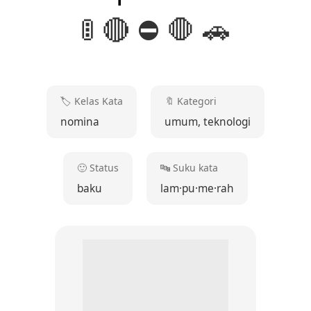
🚦 🔴 ⛔ 🛑 🚗
🏷️️ Kelas Kata
🔖 Kategori
nomina
umum, teknologi
🙂 Status
🔤 Suku kata
baku
lam·pu·me·rah