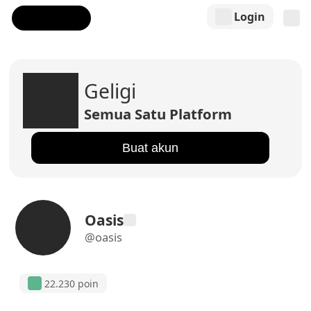
Login
Geligi
Semua Satu Platform
Buat akun
Oasis
@oasis
22.230 poin