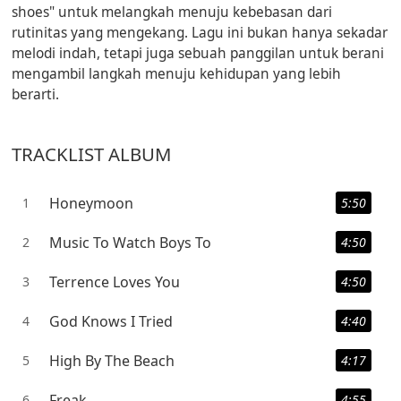
shoes" untuk melangkah menuju kebebasan dari
rutinitas yang mengekang. Lagu ini bukan hanya sekadar
melodi indah, tetapi juga sebuah panggilan untuk berani
mengambil langkah menuju kehidupan yang lebih
berarti.
TRACKLIST ALBUM
Honeymoon
1
5:50
Music To Watch Boys To
2
4:50
Terrence Loves You
3
4:50
God Knows I Tried
4
4:40
High By The Beach
5
4:17
Freak
6
4:55