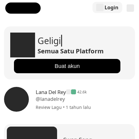
Login
Geligi
Semua Satu Platform
Buat akun
Lana Del Rey
42.6k
@lanadelrey
Review Lagu • 1 tahun lalu