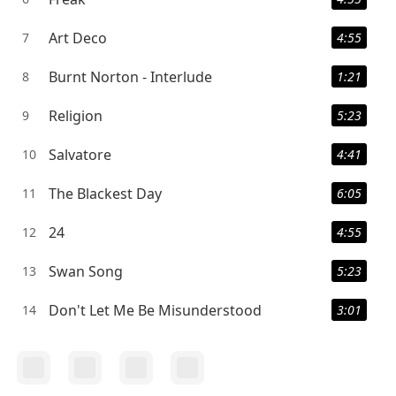
Art Deco
7
4:55
Burnt Norton - Interlude
8
1:21
Religion
9
5:23
Salvatore
10
4:41
The Blackest Day
11
6:05
24
12
4:55
Swan Song
13
5:23
Don't Let Me Be Misunderstood
14
3:01