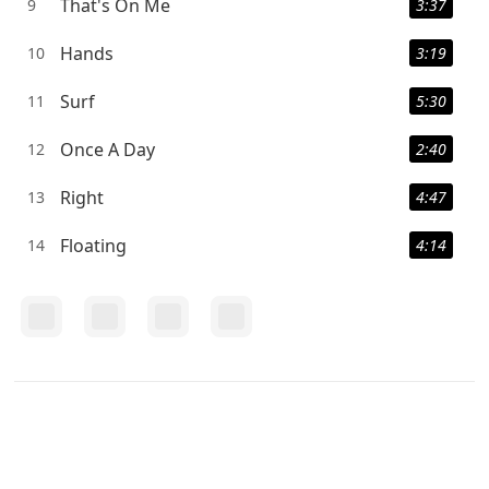
That's On Me
9
3:37
Hands
10
3:19
Surf
11
5:30
Once A Day
12
2:40
Right
13
4:47
Floating
14
4:14