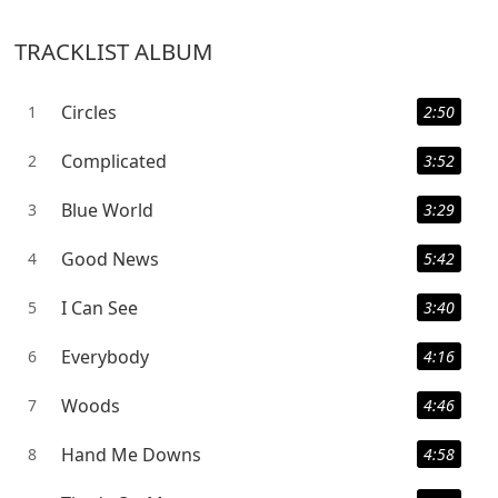
TRACKLIST ALBUM
Circles
1
2:50
Complicated
2
3:52
Blue World
3
3:29
Good News
4
5:42
I Can See
5
3:40
Everybody
6
4:16
Woods
7
4:46
Hand Me Downs
8
4:58