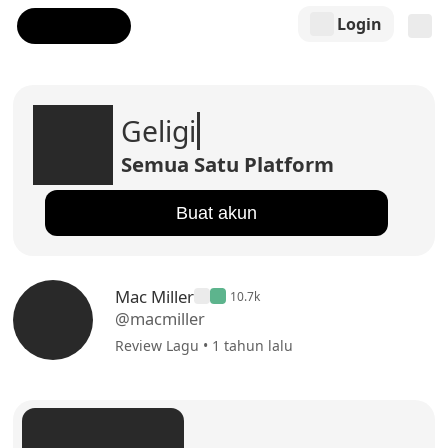
Login
Geligi
Semua Satu Platform
Buat akun
Mac Miller
10.7k
@macmiller
Review Lagu • 1 tahun lalu