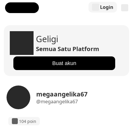
Login
Geligi
Semua Satu Platform
Buat akun
megaangelika67
@megaangelika67
104 poin