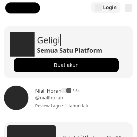
Login
Geligi
Semua Satu Platform
Buat akun
Niall Horan
5.6k
@niallhoran
Review Lagu • 1 tahun lalu