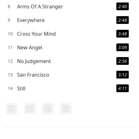
Arms Of A Stranger
8
2:40
Everywhere
9
2:48
Cross Your Mind
10
3:48
New Angel
11
3:09
No Judgement
12
2:56
San Francisco
13
3:12
Still
14
4:11