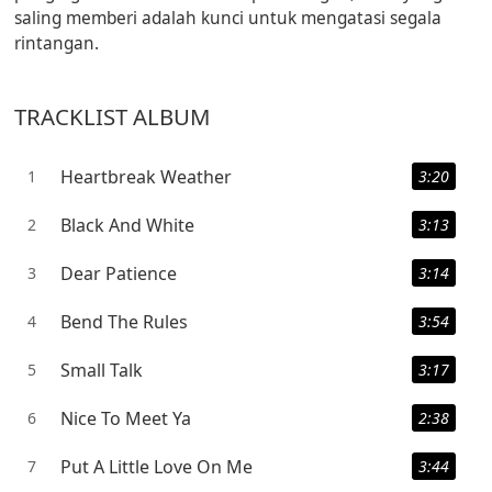
saling memberi adalah kunci untuk mengatasi segala
rintangan.
TRACKLIST ALBUM
Heartbreak Weather
1
3:20
Black And White
2
3:13
Dear Patience
3
3:14
Bend The Rules
4
3:54
Small Talk
5
3:17
Nice To Meet Ya
6
2:38
Put A Little Love On Me
7
3:44