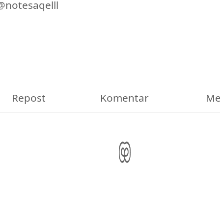
@notesaqelll
Repost
Komentar
Me