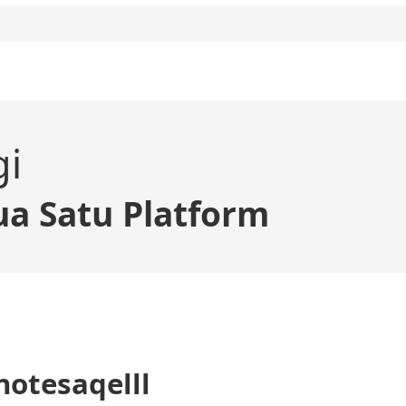
gi
a Satu Platform
notesaqelll