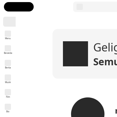
Menu
Geli
Beranda
Semu
Berita
Musik
Film
Bio