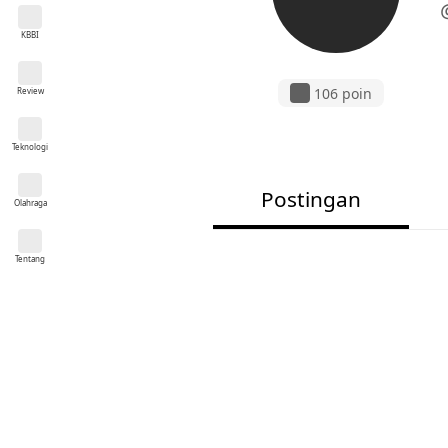
KBBI
106 poin
Review
Teknologi
Postingan
Olahraga
Tentang