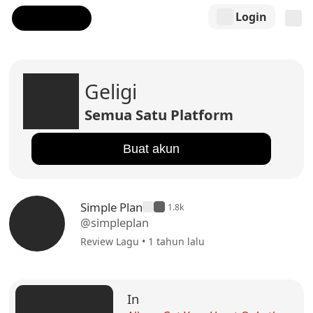
Login
Geligi
Semua Satu Platform
Buat akun
Simple Plan
1.8k
@simpleplan
Review Lagu • 1 tahun lalu
In