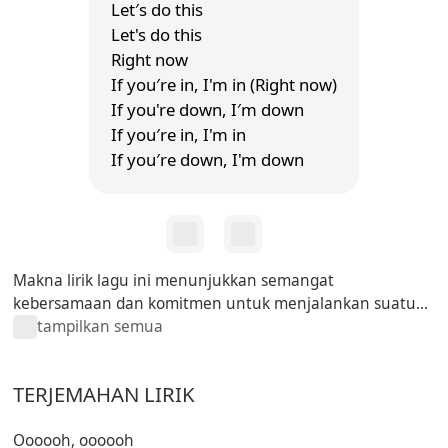
Let′s do this
Let's do this
Right now
If you′re in, I'm in (Right now)
If you're down, I′m down
If you′re in, I'm in
If you′re down, I'm down
Makna lirik lagu ini menunjukkan semangat
kebersamaan dan komitmen untuk menjalankan suatu...
tampilkan semua
TERJEMAHAN LIRIK
Oooooh, oooooh