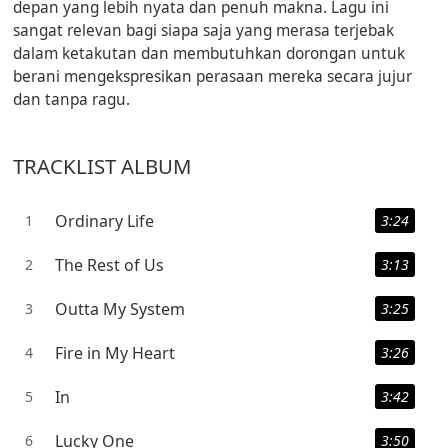
depan yang lebih nyata dan penuh makna. Lagu ini
sangat relevan bagi siapa saja yang merasa terjebak
dalam ketakutan dan membutuhkan dorongan untuk
berani mengekspresikan perasaan mereka secara jujur
dan tanpa ragu.
TRACKLIST ALBUM
Ordinary Life
1
3:24
The Rest of Us
2
3:13
Outta My System
3
3:25
Fire in My Heart
4
3:26
In
5
3:42
Lucky One
6
3:50