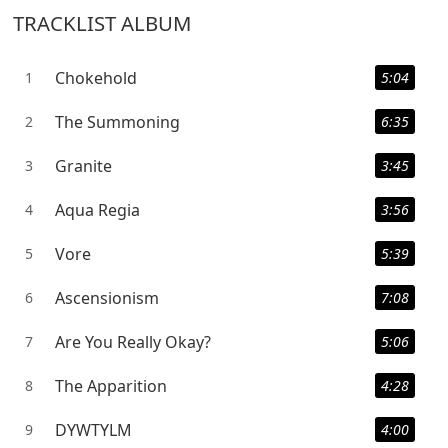
TRACKLIST ALBUM
Chokehold
1
5:04
The Summoning
2
6:35
Granite
3
3:45
Aqua Regia
4
3:56
Vore
5
5:39
Ascensionism
6
7:08
Are You Really Okay?
7
5:06
The Apparition
8
4:28
DYWTYLM
9
4:00