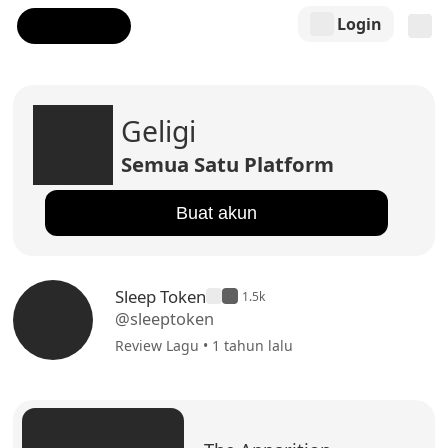
Login
Geligi
Semua Satu Platform
Buat akun
Sleep Token
1.5k
@sleeptoken
Review Lagu • 1 tahun lalu