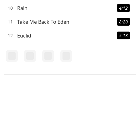
Rain
10
4:12
Take Me Back To Eden
11
8:20
Euclid
12
5:13