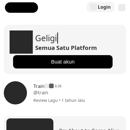
Login
Geligi
Semua Satu Platform
Buat akun
Train
8.0k
@train
Review Lagu • 1 tahun lalu