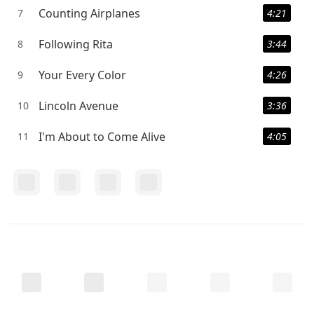
Counting Airplanes
7
4:21
Following Rita
8
3:44
Your Every Color
9
4:26
Lincoln Avenue
10
3:36
I'm About to Come Alive
11
4:05