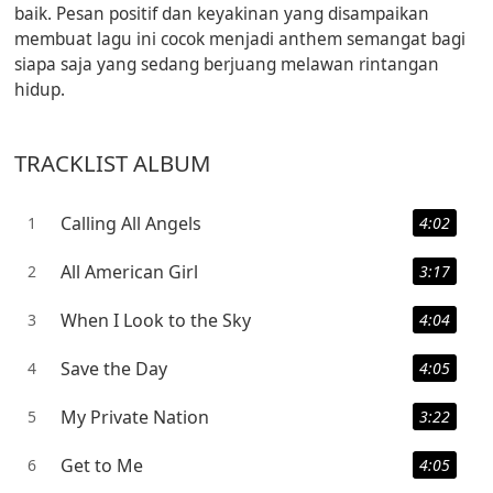
baik. Pesan positif dan keyakinan yang disampaikan
membuat lagu ini cocok menjadi anthem semangat bagi
siapa saja yang sedang berjuang melawan rintangan
hidup.
TRACKLIST ALBUM
Calling All Angels
1
4:02
All American Girl
2
3:17
When I Look to the Sky
3
4:04
Save the Day
4
4:05
My Private Nation
5
3:22
Get to Me
6
4:05