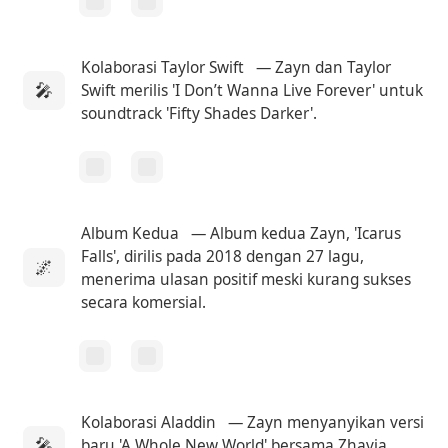
Kolaborasi Taylor Swift
— Zayn dan Taylor
🎤
Swift merilis 'I Don’t Wanna Live Forever' untuk
soundtrack 'Fifty Shades Darker'.
Album Kedua
— Album kedua Zayn, 'Icarus
Falls', dirilis pada 2018 dengan 27 lagu,
🌌
menerima ulasan positif meski kurang sukses
secara komersial.
Kolaborasi Aladdin
— Zayn menyanyikan versi
🎤
baru 'A Whole New World' bersama Zhavia