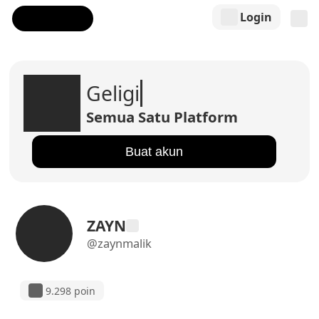
Login
Geligi
Semua Satu Platform
Buat akun
ZAYN
@zaynmalik
9.298 poin