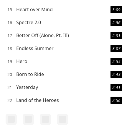
Heart over Mind
15
3:09
Spectre 2.0
16
2:56
Better Off (Alone, Pt. III)
17
2:31
Endless Summer
18
3:07
Hero
19
2:55
Born to Ride
20
2:43
Yesterday
21
2:41
Land of the Heroes
22
2:56