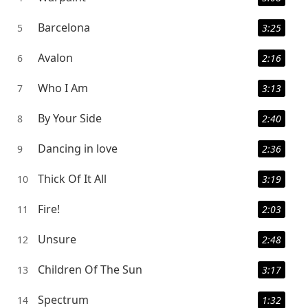
Barcelona
5
3:25
Avalon
6
2:16
Who I Am
7
3:13
By Your Side
8
2:40
Dancing in love
9
2:36
Thick Of It All
10
3:19
Fire!
11
2:03
Unsure
12
2:48
Children Of The Sun
13
3:17
Spectrum
14
1:32