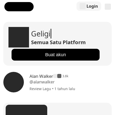
Login
Geligi
Semua Satu Platform
Buat akun
Alan Walker
3.8k
@alanwalker
Review Lagu • 1 tahun lalu