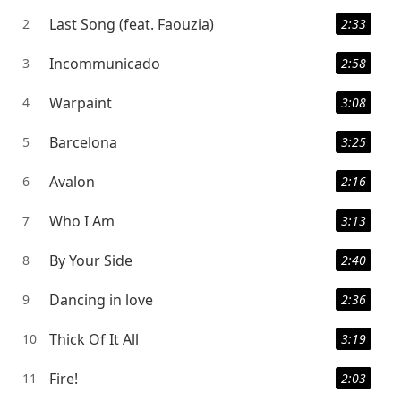
Last Song (feat. Faouzia)
2
2:33
Incommunicado
3
2:58
Warpaint
4
3:08
Barcelona
5
3:25
Avalon
6
2:16
Who I Am
7
3:13
By Your Side
8
2:40
Dancing in love
9
2:36
Thick Of It All
10
3:19
Fire!
11
2:03