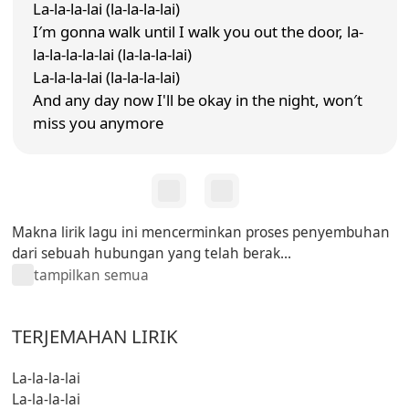
La-la-la-lai (la-la-la-lai)
I′m gonna walk until I walk you out the door, la-
la-la-la-la-lai (la-la-la-lai)
La-la-la-lai (la-la-la-lai)
And any day now I'll be okay in the night, won′t
miss you anymore
Makna lirik lagu ini mencerminkan proses penyembuhan
dari sebuah hubungan yang telah berak...
tampilkan semua
TERJEMAHAN LIRIK
La-la-la-lai
La-la-la-lai