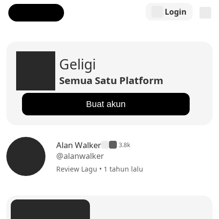
Login
Geligi
Semua Satu Platform
Buat akun
Alan Walker
3.8k
@alanwalker
Review Lagu • 1 tahun lalu