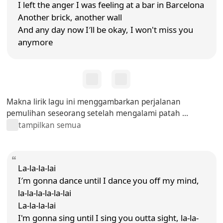
I left the anger I was feeling at a bar in Barcelona
Another brick, another wall
And any day now I′ll be okay, I won't miss you
anymore
Makna lirik lagu ini menggambarkan perjalanan
pemulihan seseorang setelah mengalami patah ...
tampilkan semua
La-la-la-lai
I′m gonna dance until I dance you off my mind,
la-la-la-la-la-lai
La-la-la-lai
I'm gonna sing until I sing you outta sight, la-la-