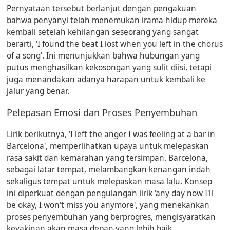
Pernyataan tersebut berlanjut dengan pengakuan
bahwa penyanyi telah menemukan irama hidup mereka
kembali setelah kehilangan seseorang yang sangat
berarti,
'I found the beat I lost when you left in the chorus
of a song'
. Ini menunjukkan bahwa hubungan yang
putus menghasilkan kekosongan yang sulit diisi, tetapi
juga menandakan adanya harapan untuk kembali ke
jalur yang benar.
Pelepasan Emosi dan Proses Penyembuhan
Lirik berikutnya,
'I left the anger I was feeling at a bar in
Barcelona'
, memperlihatkan upaya untuk melepaskan
rasa sakit dan kemarahan yang tersimpan. Barcelona,
sebagai latar tempat, melambangkan kenangan indah
sekaligus tempat untuk melepaskan masa lalu. Konsep
ini diperkuat dengan pengulangan lirik
'any day now I'll
be okay, I won't miss you anymore'
, yang menekankan
proses penyembuhan yang berprogres, mengisyaratkan
keyakinan akan masa depan yang lebih baik.