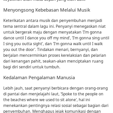
Menyongsong Kebebasan Melalui Musik
Keterikatan antara musik dan penyembuhan menjadi
tema sentral dalam lagu ini. Penyanyi menegaskan niat
untuk bergerak maju dengan menyatakan
'I'm gonna
dance until I dance you off my mind'
,
'I'm gonna sing until
I sing you outta sight'
, dan
'I'm gonna walk until I walk
you out the door'
. Tindakan menari, bernyanyi, dan
berjalan mencerminkan proses kerelaksian dan pelarian
dari kenangan pahit, seakan-akan menciptakan ruang
bagi diri sendiri untuk tumbuh.
Kedalaman Pengalaman Manusia
Lebih jauh, saat penyanyi berbicara dengan orang-orang
di pantai dan menjelajahi laut,
'Spoke to the people on
the beaches where we used to sit alone'
, hal ini
menekankan pentingnya relasi sosial sebagai bagian dari
penyembuhan. Menghapus jejak komunikasi dengan