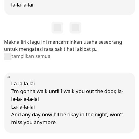
la-la-la-lai
Makna lirik lagu ini mencerminkan usaha seseorang
untuk mengatasi rasa sakit hati akibat p...
tampilkan semua
La-la-la-lai
I'm gonna walk until I walk you out the door, la-
la-la-la-la-lai
La-la-la-lai
And any day now I′ll be okay in the night, won′t
miss you anymore