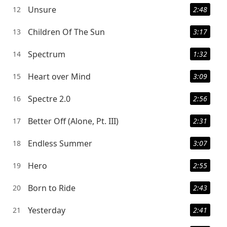
Unsure
12
2:48
Children Of The Sun
13
3:17
Spectrum
14
1:32
Heart over Mind
15
3:09
Spectre 2.0
16
2:56
Better Off (Alone, Pt. III)
17
2:31
Endless Summer
18
3:07
Hero
19
2:55
Born to Ride
20
2:43
Yesterday
21
2:41