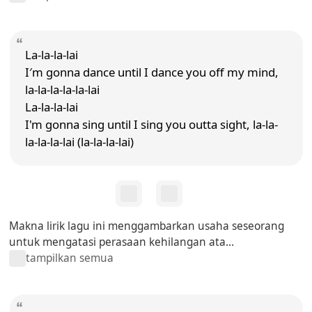
La-la-la-lai
I′m gonna dance until I dance you off my mind,
la-la-la-la-la-lai
La-la-la-lai
I'm gonna sing until I sing you outta sight, la-la-
la-la-la-lai (la-la-la-lai)
Makna lirik lagu ini menggambarkan usaha seseorang
untuk mengatasi perasaan kehilangan ata...
tampilkan semua