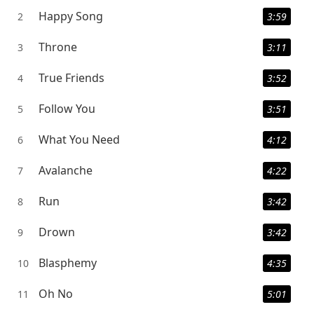
Happy Song
2
3:59
Throne
3
3:11
True Friends
4
3:52
Follow You
5
3:51
What You Need
6
4:12
Avalanche
7
4:22
Run
8
3:42
Drown
9
3:42
Blasphemy
10
4:35
Oh No
11
5:01