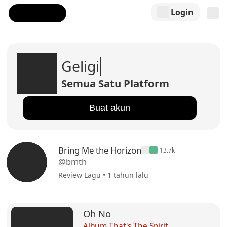
Login
Geligi
Semua Satu Platform
Buat akun
Bring Me the Horizon
13.7k
@bmth
Review Lagu • 1 tahun lalu
Oh No
Album That's The Spirit