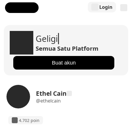
Login
Geligi
Semua Satu Platform
Buat akun
Ethel Cain
@ethelcain
4.702 poin