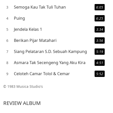
Semoga Kau Tak Tuli Tuhan
3
6:05
Puing
4
6:25
Jendela Kelas 1
5
3:34
Berikan Pijar Matahari
6
3:56
Siang Pelataran S.D. Sebuah Kampung
7
5:19
Asmara Tak Secengeng Yang Aku Kira
8
4:51
Celoteh Camar Tolol & Cemar
9
5:52
© 1983 Musica Studio's
REVIEW ALBUM