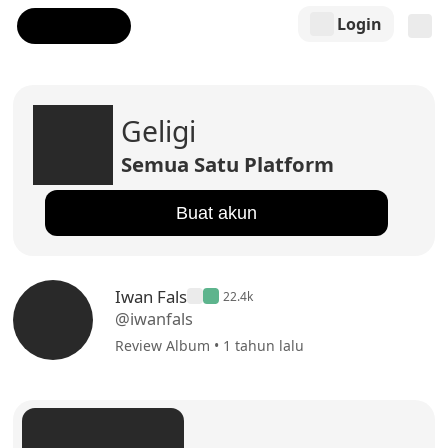
Login
Geligi
Semua Satu Platform
Buat akun
Iwan Fals
22.4k
@iwanfals
Review Album • 1 tahun lalu