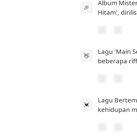
Album Mister
🎉
Hitam', diri
Lagu 'Main S
👋
beberapa riff
Lagu Bertem
💓
kehidupan m