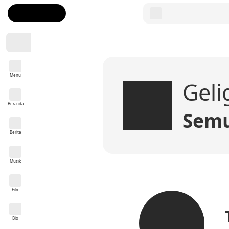
Menu
Geli
Beranda
Semu
Berita
Musik
Film
Bio