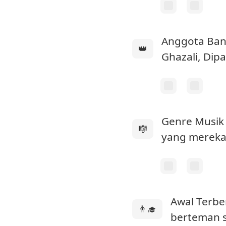
Anggota Ba
👑
Ghazali, Dip
Genre Musik
🎼
yang mereka s
Awal Terbe
👨‍🎓
berteman 