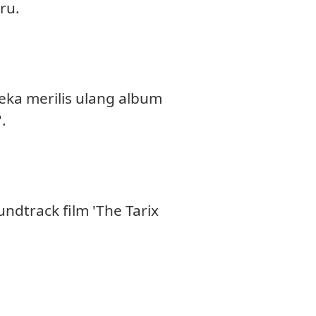
ru.
ka merilis ulang album
.
dtrack film 'The Tarix