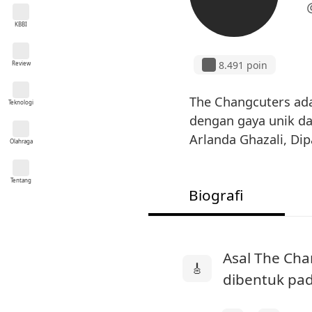
KBBI
8.491 poin
Review
The Changcuters ada
Teknologi
dengan gaya unik d
Arlanda Ghazali, Di
Olahraga
Tentang
Biografi
Asal The Cha
🎸
dibentuk pad