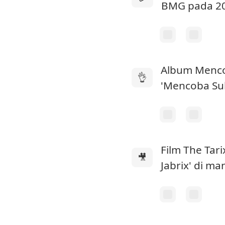
BMG pada 20
Album Menco
👌
'Mencoba Su
Film The Tari
🎥
Jabrix' di m