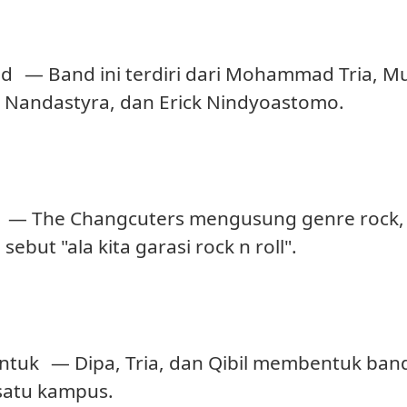
nd
— Band ini terdiri dari Mohammad Tria, 
a Nandastyra, dan Erick Nindyoastomo.
— The Changcuters mengusung genre rock, 
ebut "ala kita garasi rock n roll".
ntuk
— Dipa, Tria, dan Qibil membentuk band
satu kampus.