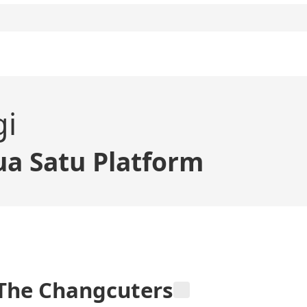
gi
a Satu Platform
The Changcuters