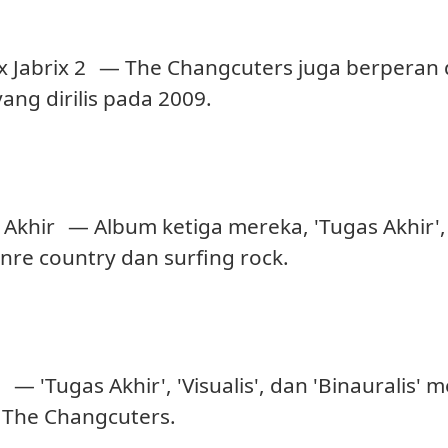
x Jabrix 2
— The Changcuters juga berperan d
 yang dirilis pada 2009.
 Akhir
— Album ketiga mereka, 'Tugas Akhir',
re country dan surfing rock.
m
— 'Tugas Akhir', 'Visualis', dan 'Binauralis'
m The Changcuters.