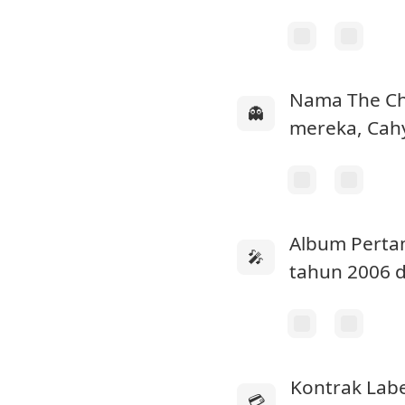
Nama The Ch
👻
mereka, Cahy
Album Pert
🎤
tahun 2006 
Kontrak Labe
💳