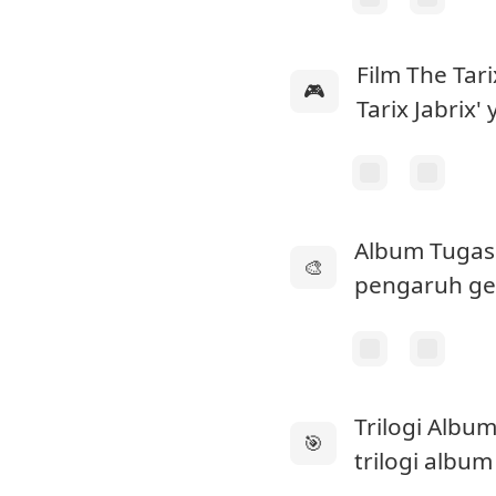
Film The Tari
🎮
Tarix Jabrix'
Album Tugas
🎨
pengaruh gen
Trilogi Albu
🎯
trilogi albu