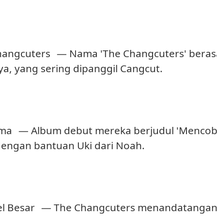
angcuters
— Nama 'The Changcuters' beras
a, yang sering dipanggil Cangcut.
ama
— Album debut mereka berjudul 'Mencoba 
dengan bantuan Uki dari Noah.
l Besar
— The Changcuters menandatangani