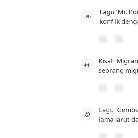
Lagu 'Mr. Por
🚲
konflik den
Kisah Migran
👫
seorang migr
Lagu 'Gembel
😜
lama larut d