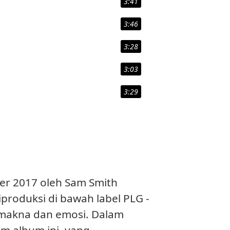
3:41
3:46
3:28
3:03
3:29
mber 2017 oleh Sam Smith
roduksi di bawah label PLG -
n makna dan emosi. Dalam
am album ini, yang