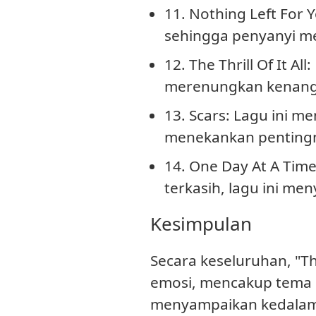
11. Nothing Left For 
sehingga penyanyi mer
12. The Thrill Of It All
:
merenungkan kenanga
13. Scars
: Lagu ini m
menekankan pentingn
14. One Day At A Tim
terkasih, lagu ini m
Kesimpulan
Secara keseluruhan, "Th
emosi, mencakup tema c
menyampaikan kedalaman