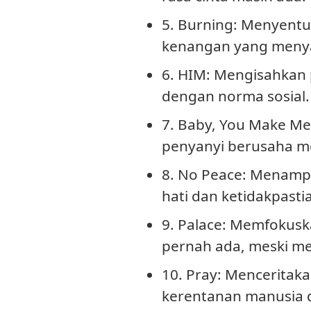
5. Burning
: Menyentu
kenangan yang menya
6. HIM
: Mengisahkan 
dengan norma sosial.
7. Baby, You Make Me
penyanyi berusaha m
8. No Peace
: Menampi
hati dan ketidakpasti
9. Palace
: Memfokuska
pernah ada, meski me
10. Pray
: Menceritaka
kerentanan manusia d