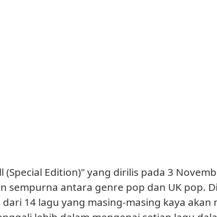
All (Special Edition)" yang dirilis pada 3 Nove
 sempurna antara genre pop dan UK pop. Dip
iri dari 14 lagu yang masing-masing kaya aka
enggali lebih dalam mengenai setiap lagu dal