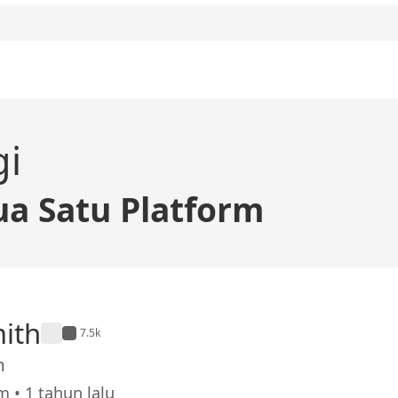
gi
a Satu Platform
ith
7.5k
h
 • 1 tahun lalu