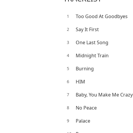
Too Good At Goodbyes
1
Say It First
2
One Last Song
3
Midnight Train
4
Burning
5
HIM
6
Baby, You Make Me Crazy
7
No Peace
8
Palace
9