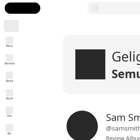
Menu
Geli
Beranda
Semu
Berita
Musik
Sam Sm
Film
@samsmit
Bio
Review Album