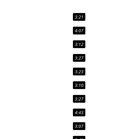
3:21
4:07
3:12
3:27
3:23
3:10
3:27
4:43
3:07