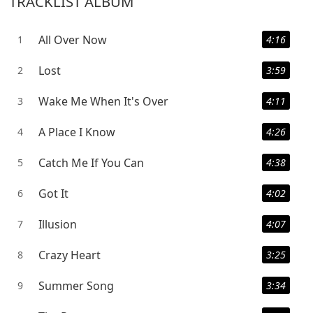
TRACKLIST ALBUM
All Over Now
1
4:16
Lost
2
3:59
Wake Me When It's Over
3
4:11
A Place I Know
4
4:26
Catch Me If You Can
5
4:38
Got It
6
4:02
Illusion
7
4:07
Crazy Heart
8
3:25
Summer Song
9
3:34