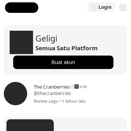
Login
Geligi
Semua Satu Platform
Buat akun
The Cranberries
6.0k
@thecranberries
Review Lagu • 1 tahun lalu