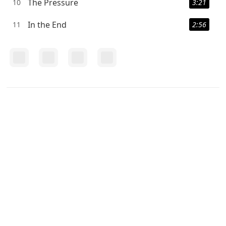
The Pressure
10
3:21
In the End
11
2:56