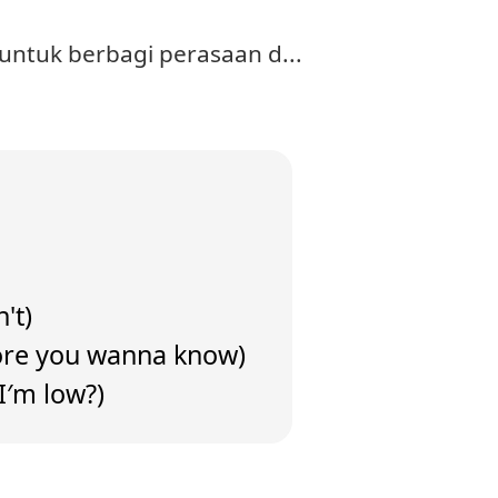
untuk berbagi perasaan d...
't)
 more you wanna know)
 I′m low?)