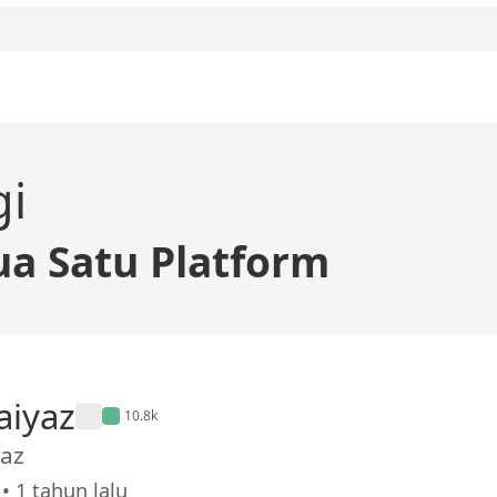
gi
a Satu Platform
aiyaz
10.8k
yaz
• 1 tahun lalu