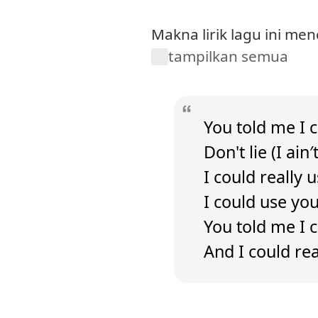
Makna lirik lagu ini m
tampilkan semua
You told me I c
Don't lie (I ai
I could really u
I could use you
You told me I 
And I could real