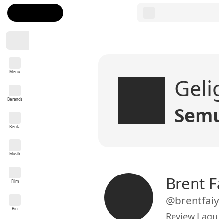
Menu
Geli
Beranda
Semu
Berita
Musik
Brent F
Film
@brentfai
Bio
Review Lagu 