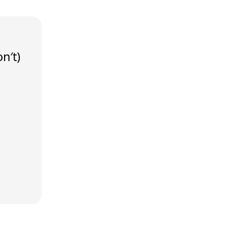
on′t)