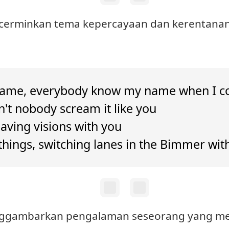
encerminkan tema kepercayaan dan kerentanan
ame, everybody know my name when I c
n't nobody scream it like you
having visions with you
things, switching lanes in the Bimmer wit
menggambarkan pengalaman seseorang yang me