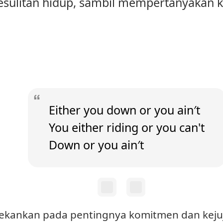
sulitan hidup, sambil mempertanyakan ke
Either you down or you ain′t
You either riding or you can't
Down or you ain′t
enekankan pada pentingnya komitmen dan keju