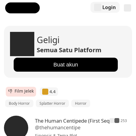
Login
Geligi
Semua Satu Platform
Buat akun
👎 Film Jelek
4.4
Body Horror
Splatter Horror
Horror
The Human Centipede (First Seq
253
@thehumancentipe
Sinopsis & Tema Plot